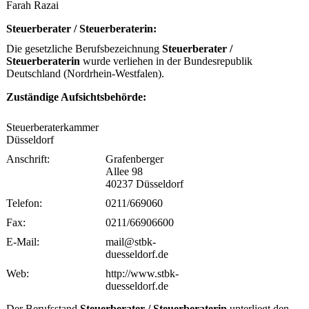
Farah Razai
Steuerberater / Steuerberaterin:
Die gesetzliche Berufsbezeichnung
Steuerberater /
Steuerberaterin
wurde verliehen in der Bundesrepublik
Deutschland (Nordrhein-Westfalen).
Zuständige Aufsichtsbehörde:
Steuerberaterkammer
Düsseldorf
Anschrift:
Grafenberger
Allee 98
40237 Düsseldorf
Telefon:
0211/669060
Fax:
0211/66906600
E-Mail:
mail@stbk-
duesseldorf.de
Web:
http://www.stbk-
duesseldorf.de
Der Berufsstand
Steuerberater / Steuerberaterin
unterliegt den