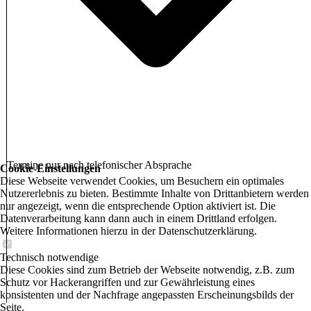
Termine nur nach telefonischer Absprache
Cookie-Einstellungen
Diese Webseite verwendet Cookies, um Besuchern ein optimales
Nutzererlebnis zu bieten. Bestimmte Inhalte von Drittanbietern werden
nur angezeigt, wenn die entsprechende Option aktiviert ist. Die
Datenverarbeitung kann dann auch in einem Drittland erfolgen.
Weitere Informationen hierzu in der Datenschutzerklärung.
Technisch notwendige
Diese Cookies sind zum Betrieb der Webseite notwendig, z.B. zum
Schutz vor Hackerangriffen und zur Gewährleistung eines
konsistenten und der Nachfrage angepassten Erscheinungsbilds der
Seite.