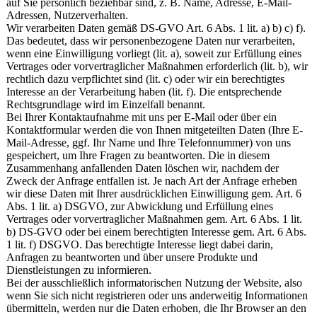
auf Sie persönlich beziehbar sind, z. B. Name, Adresse, E-Mail-
Adressen, Nutzerverhalten.
Wir verarbeiten Daten gemäß DS-GVO Art. 6 Abs. 1 lit. a) b) c) f).
Das bedeutet, dass wir personenbezogene Daten nur verarbeiten,
wenn eine Einwilligung vorliegt (lit. a), soweit zur Erfüllung eines
Vertrages oder vorvertraglicher Maßnahmen erforderlich (lit. b), wir
rechtlich dazu verpflichtet sind (lit. c) oder wir ein berechtigtes
Interesse an der Verarbeitung haben (lit. f). Die entsprechende
Rechtsgrundlage wird im Einzelfall benannt.
Bei Ihrer Kontaktaufnahme mit uns per E-Mail oder über ein
Kontaktformular werden die von Ihnen mitgeteilten Daten (Ihre E-
Mail-Adresse, ggf. Ihr Name und Ihre Telefonnummer) von uns
gespeichert, um Ihre Fragen zu beantworten. Die in diesem
Zusammenhang anfallenden Daten löschen wir, nachdem der
Zweck der Anfrage entfallen ist. Je nach Art der Anfrage erheben
wir diese Daten mit Ihrer ausdrücklichen Einwilligung gem. Art. 6
Abs. 1 lit. a) DSGVO, zur Abwicklung und Erfüllung eines
Vertrages oder vorvertraglicher Maßnahmen gem. Art. 6 Abs. 1 lit.
b) DS-GVO oder bei einem berechtigten Interesse gem. Art. 6 Abs.
1 lit. f) DSGVO. Das berechtigte Interesse liegt dabei darin,
Anfragen zu beantworten und über unsere Produkte und
Dienstleistungen zu informieren.
Bei der ausschließlich informatorischen Nutzung der Website, also
wenn Sie sich nicht registrieren oder uns anderweitig Informationen
übermitteln, werden nur die Daten erhoben, die Ihr Browser an den