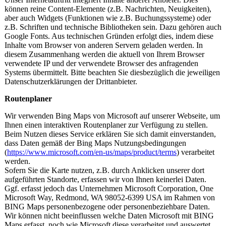
können reine Content-Elemente (z.B. Nachrichten, Neuigkeiten),
aber auch Widgets (Funktionen wie z.B. Buchungssysteme) oder
z.B. Schriften und technische Bibliotheken sein. Dazu gehören auch
Google Fonts. Aus technischen Gründen erfolgt dies, indem diese
Inhalte vom Browser von anderen Servern geladen werden. In
diesem Zusammenhang werden die aktuell von Ihrem Browser
verwendete IP und der verwendete Browser des anfragenden
Systems übermittelt. Bitte beachten Sie diesbezüglich die jeweiligen
Datenschutzerklärungen der Drittanbieter.
Routenplaner
Wir verwenden Bing Maps von Microsoft auf unserer Webseite, um
Ihnen einen interaktiven Routenplaner zur Verfügung zu stellen.
Beim Nutzen dieses Service erklären Sie sich damit einverstanden,
dass Daten gemäß der Bing Maps Nutzungsbedingungen
(
https://www.microsoft.com/en-us/maps/product/terms
) verarbeitet
werden.
Sofern Sie die Karte nutzen, z.B. durch Anklicken unserer dort
aufgeführten Standorte, erfassen wir von Ihnen keinerlei Daten.
Ggf. erfasst jedoch das Unternehmen Microsoft Corporation, One
Microsoft Way, Redmond, WA 98052-6399 USA im Rahmen von
BING Maps personenbezogene oder personenbeziehbare Daten.
Wir können nicht beeinflussen welche Daten Microsoft mit BING
Maps erfasst, noch wie Microsoft diese verarbeitet und auswertet.